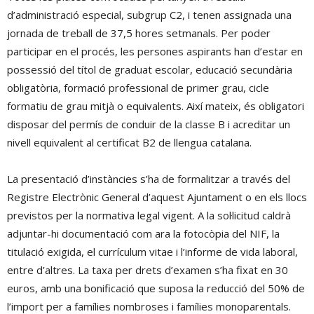
d’administració especial, subgrup C2, i tenen assignada una
jornada de treball de 37,5 hores setmanals
.
Per poder
participar en el procés, les persones aspirants han d’estar en
possessió del títol de graduat escolar, educació secundària
obligatòria, formació professional de primer grau, cicle
formatiu de grau mitjà o equivalents
.
Així mateix, és obligatori
disposar del permís de conduir de la classe B
i acreditar un
nivell equivalent al certificat B2 de llengua catalana
.
La presentació d’instàncies s’ha de formalitzar a través del
Registre Electrònic General d’aquest Ajuntament o en els llocs
previstos per la normativa legal vigent
.
A la sol·licitud caldrà
adjuntar-hi documentació com ara la fotocòpia del NIF, la
titulació exigida, el currículum vitae i l’informe de vida laboral,
entre d’altres
.
La taxa per drets d’examen s’ha fixat en 30
euros
, amb una bonificació que suposa la reducció del 50% de
l’import per a famílies nombroses i famílies monoparentals
.