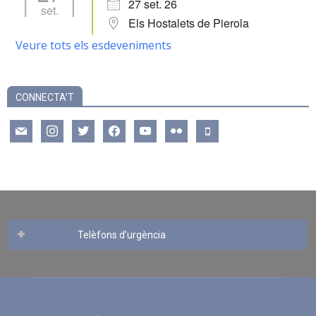
27 set. 26
set.
Els Hostalets de Pierola
Veure tots els esdeveniments
CONNECTA’T
mail
instagram
twitter
facebook
youtube
flickr
mobile
Telèfons d’urgència