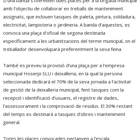
D’una banda s’ofereixen dues places per a la brigada municipal
amb l’objectiu de col·laborar en treballs de manteniment
assignats, que inclouen tasques de paleta, pintura, soldadura,
electricitat, lampisteria o jardineria
.
A banda d’aquestes, es
convoca una plaça d’oficial de segona destinada
específicament a les urbanitzacions del terme municipal, on el
treballador desenvoluparà preferentment la seva feina
.
També es preveu la provisió d’una plaça per a l’empresa
municipal Hoserpi SLU i deixalleria, en la qual la persona
seleccionada dedicarà el 70% de la seva jornada a l’activitat
de gestió de la deixalleria municipal, fent tasques com la
recepció i identificació d’usuaris, el registre de dades,
l’assessorament i la comprovació de residus
.
El 30% restant
del temps es destinarà a tasques d’obres i manteniment
general
.
Totes les places convocades pertanyen a l’escala