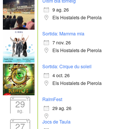
Últim dia torneig
9 ag. 26
Els Hostalets de Pierola
Sortida: Mamma mia
7 nov. 26
Els Hostalets de Pierola
Sortida: Cirque du soleil
4 oct. 26
Els Hostalets de Pierola
RaïmFest
29
29 ag. 26
ag.
Jocs de Taula
27