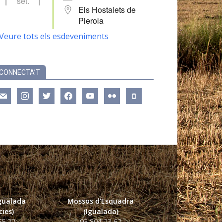
set.
Els Hostalets de
Pierola
Veure tots els esdeveniments
CONNECTA’T
ail
instagram
twitter
facebook
youtube
flickr
mobile
Igualada
Mossos d'Esquadra
ies)
(Igualada)
55 77
93 804 23 62