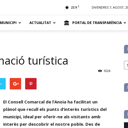
t
C
23.9
DIVENDRES 7, AGOST, 2
 MUNICIPI
ACTUALITAT
PORTAL DE TRANSPARÈNCIA
ació turística
No
pe
1024
ca
er
El Consell Comarcal de l’Anoia ha facilitat un
plànol que recull els punts d’interès turístics del
municipi, ideal per oferir-ne als visitants amb
interès per descobrir el nostre poble. Des de