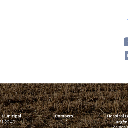
m
 Municipal
Bombers
Hospital 
71 20 49
112
(urgènc
93 807 