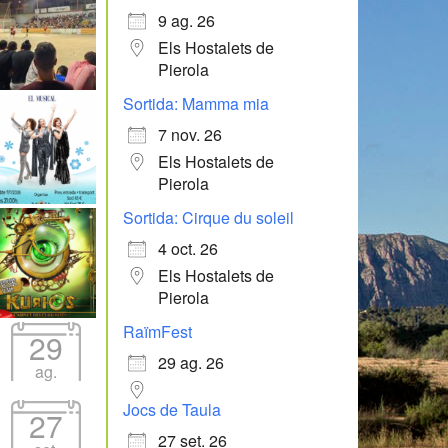
9 ag. 26
Els Hostalets de
Pierola
Sortida: Mamma mia
7 nov. 26
Els Hostalets de
Pierola
Sortida: Cirque du soleil
4 oct. 26
Els Hostalets de
Pierola
RaïmFest
29
29 ag. 26
ag.
Jocs de Taula
27
27 set. 26