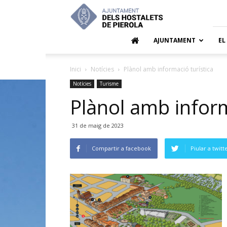
Ajuntamen
dels
Hostalets
de
AJUNTAMENT
EL
Pierola
Inici
Notícies
Plànol amb informació turística
Notícies
Turisme
Plànol amb inform
31 de maig de 2023
Compartir a facebook
Piular a twitt