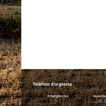
Telèfons d’urgència
Emergències
Guàrdia
112
93 7