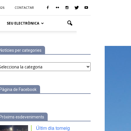
026
CONTACTAR
SEU ELECTRÒNICA
Notícies per categories
tícies
r
tegories
Pàgina de Facebook
Pròxims esdeveniments
Últim dia torneig