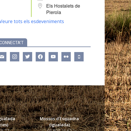
Els Hostalets de
Pierola
Veure tots els esdeveniments
CONNECTA’T
ail
instagram
twitter
facebook
youtube
flickr
mobile
Igualada
Mossos d'Esquadra
ies)
(Igualada)
55 77
93 804 23 62