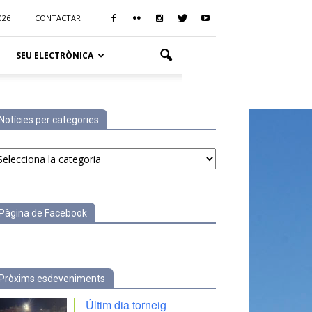
026
CONTACTAR
SEU ELECTRÒNICA
Notícies per categories
tícies
r
tegories
Pàgina de Facebook
Pròxims esdeveniments
Últim dia torneig