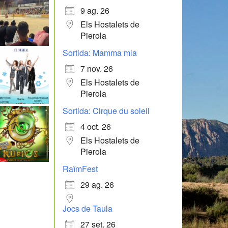
9 ag. 26
Els Hostalets de
Pierola
Sortida: Mamma mia
7 nov. 26
Els Hostalets de
Pierola
Sortida: Cirque du soleil
4 oct. 26
Els Hostalets de
Pierola
RaïmFest
29 ag. 26
Jocs de Taula
27 set. 26