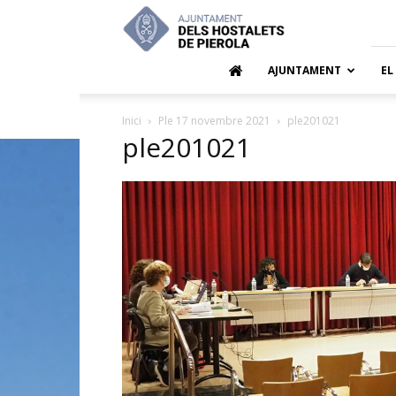
Ajuntamen
dels
Hostalets
de
AJUNTAMENT
EL
Pierola
Inici
Ple 17 novembre 2021
ple201021
ple201021