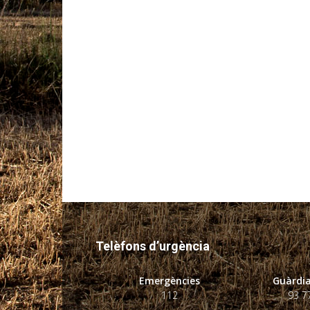
Telèfons d’urgència
Emergències
Guàrdia
112
93 7