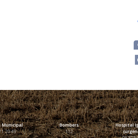
m
 Municipal
Bombers
Hospital 
71 20 49
112
(urgènc
93 807 