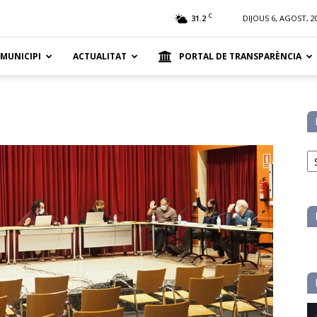
t
C
31.2
DIJOUS 6, AGOST, 2
 MUNICIPI
ACTUALITAT
PORTAL DE TRANSPARÈNCIA
No
pe
ca