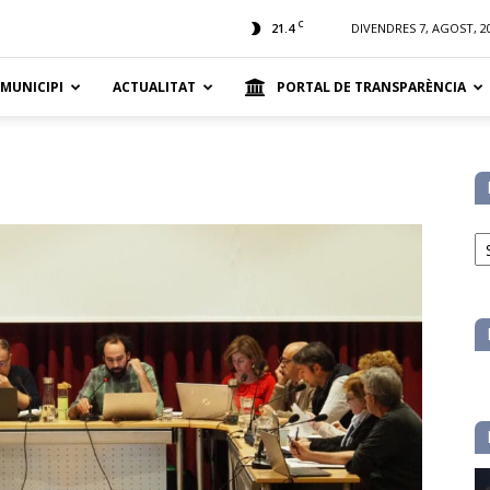
t
C
21.4
DIVENDRES 7, AGOST, 2
 MUNICIPI
ACTUALITAT
PORTAL DE TRANSPARÈNCIA
No
pe
ca