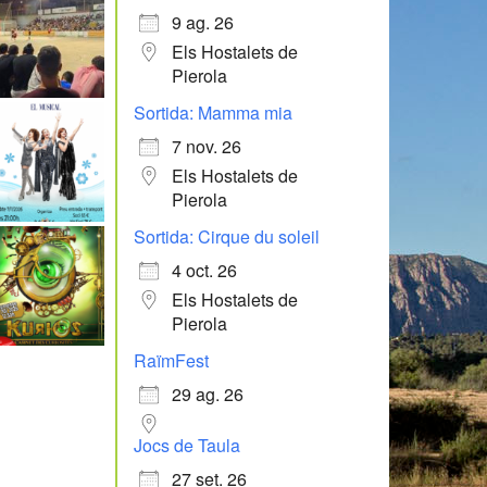
9 ag. 26
Els Hostalets de
Pierola
Sortida: Mamma mia
7 nov. 26
Els Hostalets de
Pierola
Sortida: Cirque du soleil
4 oct. 26
Els Hostalets de
Pierola
RaïmFest
29 ag. 26
Jocs de Taula
27 set. 26