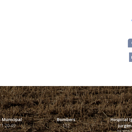
m
 Municipal
Bombers
Hospital 
71 20 49
112
(urgènc
93 807 