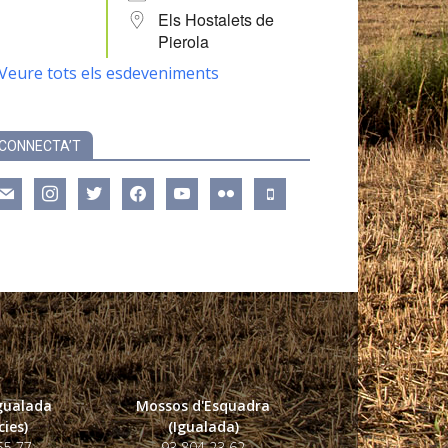
Els Hostalets de
Pierola
Veure tots els esdeveniments
CONNECTA’T
ail
instagram
twitter
facebook
youtube
flickr
mobile
Igualada
Mossos d'Esquadra
ies)
(Igualada)
55 77
93 804 23 62