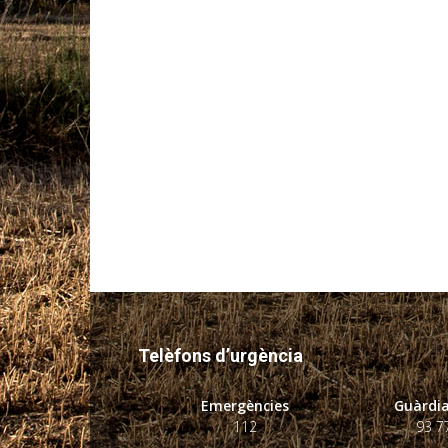
Telèfons d’urgència
Emergències
Guàrdia
112
93 7