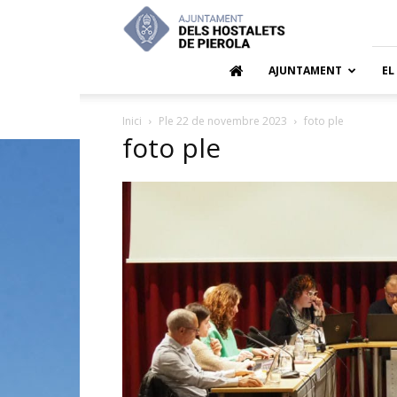
Ajuntamen
dels
Hostalets
de
AJUNTAMENT
EL
Pierola
Inici
Ple 22 de novembre 2023
foto ple
foto ple