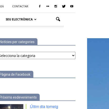
026
CONTACTAR
SEU ELECTRÒNICA
Notícies per categories
tícies
r
tegories
Pàgina de Facebook
Pròxims esdeveniments
Últim dia torneig