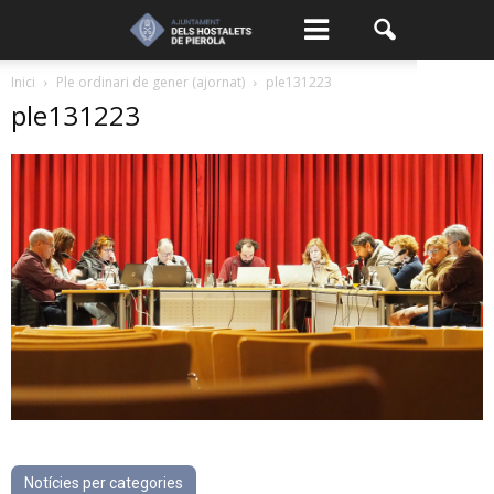
Inici
Ple ordinari de gener (ajornat)
ple131223
ple131223
Notícies per categories