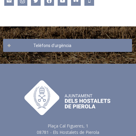
mail
instagram
twitter
facebook
youtube
flickr
mobile
Telèfons d’urgència
Plaça Cal Figueres, 1
08781 - Els Hostalets de Pierola