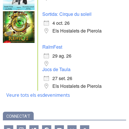
Sortida: Cirque du soleil
4 oct. 26
Els Hostalets de Pierola
RaïmFest
29 ag. 26
Jocs de Taula
27 set. 26
Els Hostalets de Pierola
Veure tots els esdeveniments
CONNECTA’T