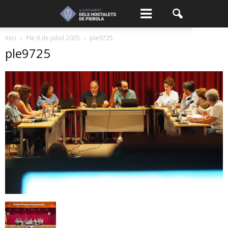
Inici
Ple 9 de juliol 2025
ple9725
ple9725