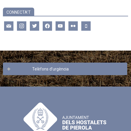
CONNECTA’T
mail
instagram
twitter
facebook
youtube
flickr
mobile
Telèfons d’urgència