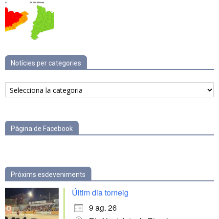
Notícies per categories
Notícies
per
categories
Pàgina de Facebook
Pròxims esdeveniments
Últim dia torneig
9 ag. 26