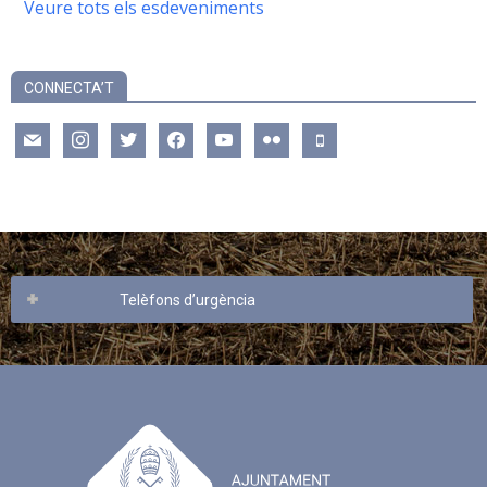
Veure tots els esdeveniments
CONNECTA’T
mail
instagram
twitter
facebook
youtube
flickr
mobile
Telèfons d’urgència