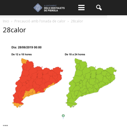
Inici
Precaució amb l’onada de calor
28calor
28calor