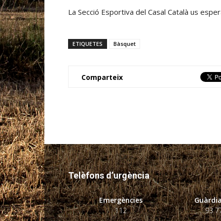
La Secció Esportiva del Casal Català us espera
ETIQUETES
Bàsquet
Comparteix
Telèfons d’urgència
Emergències
Guàrdia
112
93 7