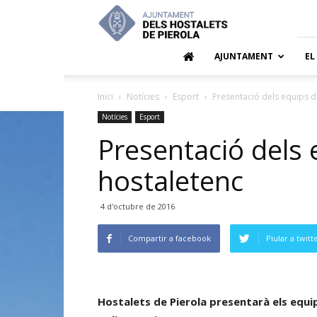
Ajuntamen
dels
Hostalets
de
AJUNTAMENT
EL
Pierola
Inici
Notícies
Esport
Presentació dels equips d
Notícies
Esport
Presentació dels 
hostaletenc
4 d'octubre de 2016
Compartir a facebook
Piular a twitt
Hostalets de Pierola presentarà els equip