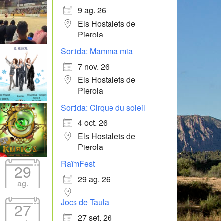
9 ag. 26
Els Hostalets de
Pierola
Sortida: Mamma mia
7 nov. 26
Els Hostalets de
Pierola
Sortida: Cirque du soleil
4 oct. 26
Els Hostalets de
Pierola
RaïmFest
29
29 ag. 26
ag.
Jocs de Taula
27
27 set. 26