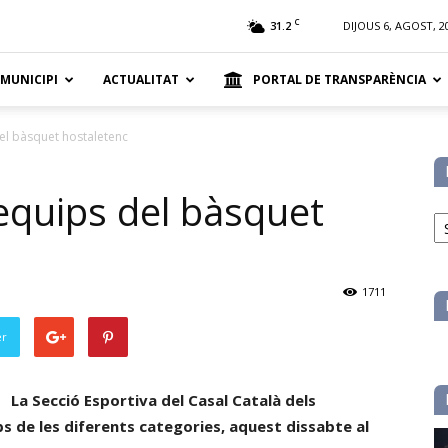
t
C
31.2
DIJOUS 6, AGOST, 2
 MUNICIPI
ACTUALITAT
PORTAL DE TRANSPARÈNCIA
el bàsquet hostaletenc
equips del bàsquet
No
pe
ca
1711
er
La Secció Esportiva del Casal Català dels
s de les diferents categories, aquest dissabte al