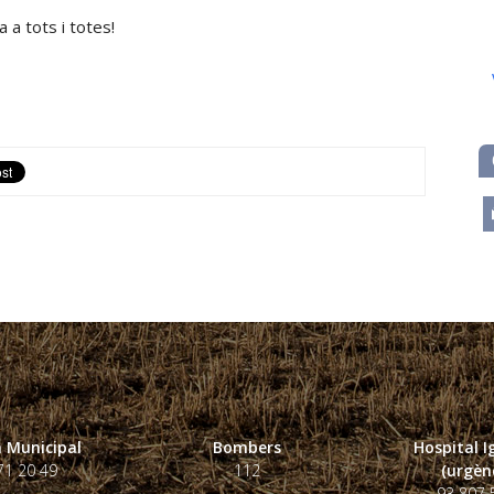
 a tots i totes!
m
 Municipal
Bombers
Hospital 
71 20 49
112
(urgènc
93 807 