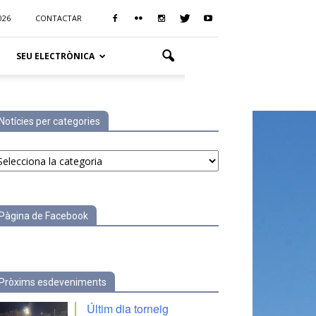
026
CONTACTAR
SEU ELECTRÒNICA
Notícies per categories
tícies
r
tegories
Pàgina de Facebook
Pròxims esdeveniments
Últim dia torneig