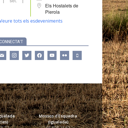
set.
Els Hostalets de
Pierola
Veure tots els esdeveniments
CONNECTA’T
ail
instagram
twitter
facebook
youtube
flickr
mobile
Igualada
Mossos d'Esquadra
ies)
(Igualada)
55 77
93 804 23 62