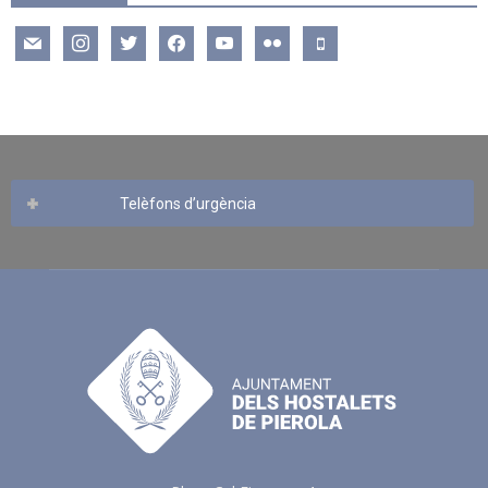
mail
instagram
twitter
facebook
youtube
flickr
mobile
Telèfons d’urgència