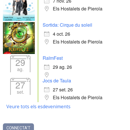
7 nov. 26
Els Hostalets de Pierola
Sortida: Cirque du soleil
4 oct. 26
Els Hostalets de Pierola
RaïmFest
29
29 ag. 26
ag.
Jocs de Taula
27
27 set. 26
set.
Els Hostalets de Pierola
Veure tots els esdeveniments
CONNECTA’T