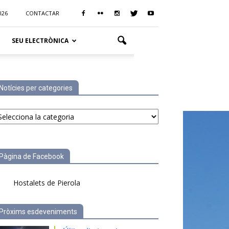
026
CONTACTAR
SEU ELECTRÒNICA
Notícies per categories
tícies
r
tegories
Pàgina de Facebook
Hostalets de Pierola
Pròxims esdeveniments