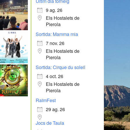
Últim dia torneig
9 ag. 26
Els Hostalets de
Pierola
Sortida: Mamma mia
7 nov. 26
Els Hostalets de
Pierola
Sortida: Cirque du soleil
4 oct. 26
Els Hostalets de
Pierola
RaïmFest
29 ag. 26
Jocs de Taula