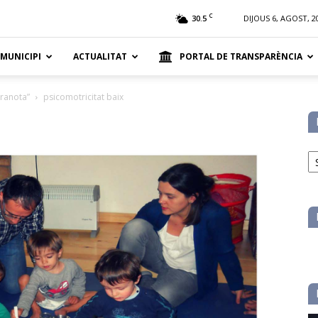
t
C
30.5
DIJOUS 6, AGOST, 2
 MUNICIPI
ACTUALITAT
PORTAL DE TRANSPARÈNCIA
Granota”
psicomotricitat baix
No
pe
ca