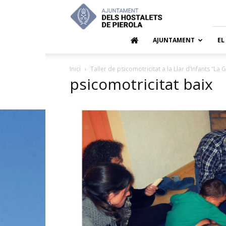
Ajuntamen
dels
Hostalets
de
AJUNTAMENT
EL
Pierola
Inici
Taller de psicomotricitat a la Llar d’Infants “La 
psicomotricitat baix