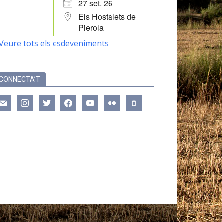
27 set. 26
Els Hostalets de
Pierola
Veure tots els esdeveniments
CONNECTA’T
ail
instagram
twitter
facebook
youtube
flickr
mobile