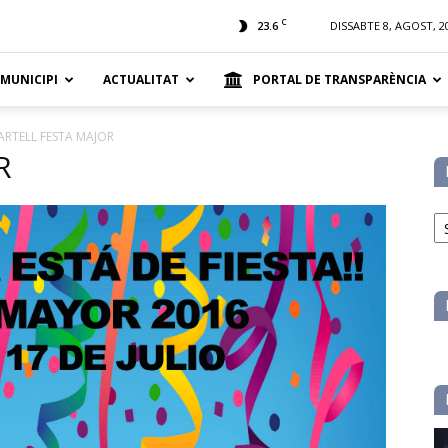
t
C
23.6
DISSABTE 8, AGOST, 2
 MUNICIPI
ACTUALITAT
PORTAL DE TRANSPARÈNCIA
ARTELL FESTA MAJOR
R
No
pe
ca