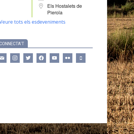
Els Hostalets de
Pierola
Veure tots els esdeveniments
CONNECTA’T
ail
instagram
twitter
facebook
youtube
flickr
mobile