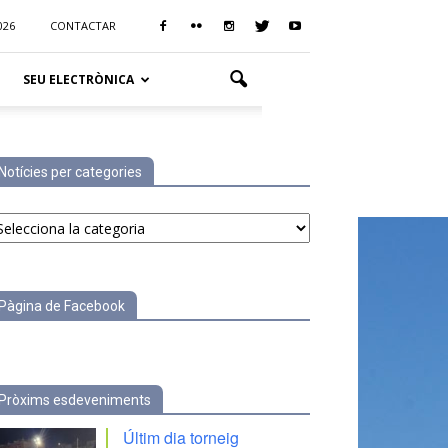
026
CONTACTAR
SEU ELECTRÒNICA
Notícies per categories
tícies
r
tegories
Pàgina de Facebook
Pròxims esdeveniments
Últim dia torneig