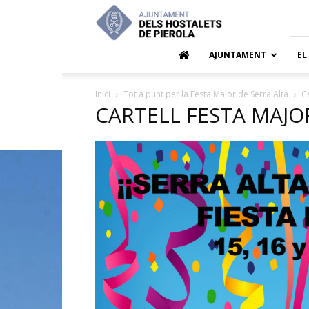
Ajuntamen
dels
Hostalets
de
AJUNTAMENT
EL
Pierola
Inici
Tot a punt per la Festa Major de Serra Alta
C
CARTELL FESTA MAJO