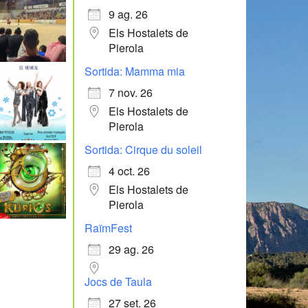
9 ag. 26
Els Hostalets de
Pierola
Sortida: Mamma mia
7 nov. 26
Els Hostalets de
Pierola
Sortida: Cirque du soleil
4 oct. 26
Els Hostalets de
Pierola
RaïmFest
29 ag. 26
Jocs de Taula
27 set. 26