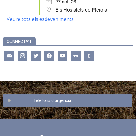
27 set. 26
Els Hostalets de Pierola
Veure tots els esdeveniments
CONNECTA’T
mail
instagram
twitter
facebook
youtube
flickr
mobile
Telèfons d’urgència