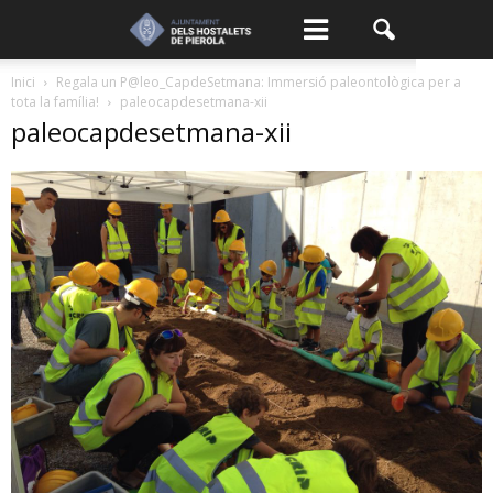
Inici
Regala un P@leo_CapdeSetmana: Immersió paleontològica per a
tota la família!
paleocapdesetmana-xii
paleocapdesetmana-xii