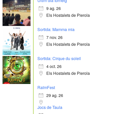
Últim dia torneig
9 ag. 26
Els Hostalets de Pierola
Sortida: Mamma mia
7 nov. 26
Els Hostalets de Pierola
Sortida: Cirque du soleil
4 oct. 26
Els Hostalets de Pierola
RaïmFest
29 ag. 26
Jocs de Taula