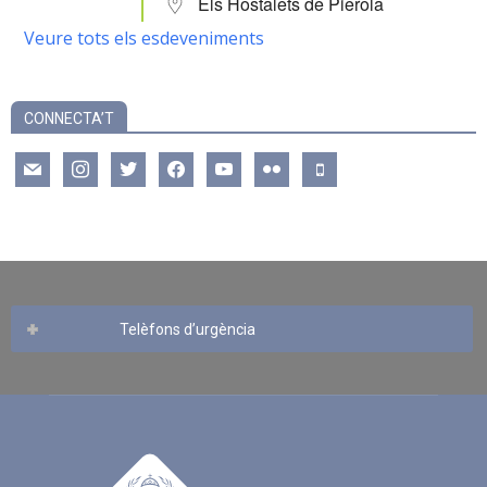
Els Hostalets de Pierola
Veure tots els esdeveniments
CONNECTA’T
mail
instagram
twitter
facebook
youtube
flickr
mobile
Telèfons d’urgència