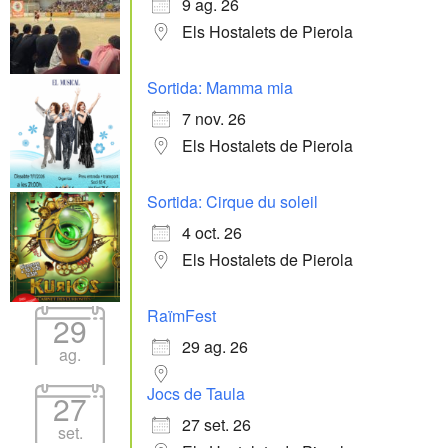
9 ag. 26
Els Hostalets de Pierola
Sortida: Mamma mia
7 nov. 26
Els Hostalets de Pierola
Sortida: Cirque du soleil
4 oct. 26
Els Hostalets de Pierola
RaïmFest
29
29 ag. 26
ag.
Jocs de Taula
27
27 set. 26
set.