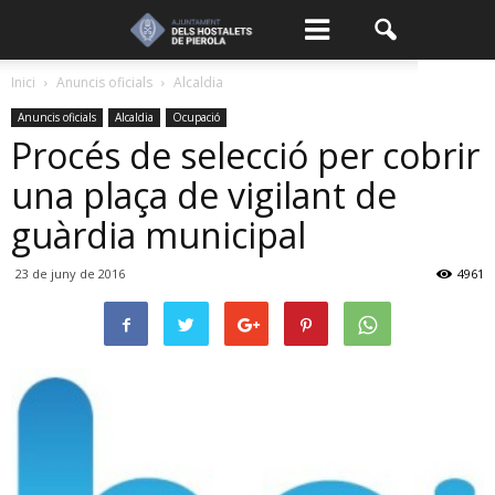
Inici
Anuncis oficials
Alcaldia
Anuncis oficials
Alcaldia
Ocupació
Procés de selecció per cobrir
una plaça de vigilant de
guàrdia municipal
23 de juny de 2016
4961