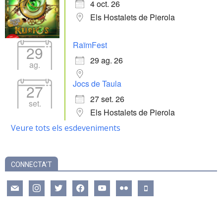
4 oct. 26
Els Hostalets de Pierola
RaïmFest
29
29 ag. 26
ag.
Jocs de Taula
27
27 set. 26
set.
Els Hostalets de Pierola
Veure tots els esdeveniments
CONNECTA’T
mail
instagram
twitter
facebook
youtube
flickr
mobile