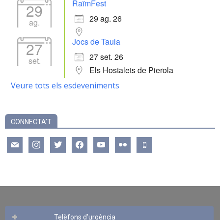
RaïmFest
29
29 ag. 26
ag.
Jocs de Taula
27
27 set. 26
set.
Els Hostalets de Pierola
Veure tots els esdeveniments
CONNECTA’T
mail
instagram
twitter
facebook
youtube
flickr
mobile
Telèfons d’urgència