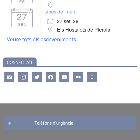
Jocs de Taula
27
27 set. 26
set.
Els Hostalets de Pierola
Veure tots els esdeveniments
CONNECTA’T
mail
instagram
twitter
facebook
youtube
flickr
mobile
Telèfons d’urgència