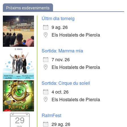
Pròxims esdeveniments
Últim dia torneig
9 ag. 26
Els Hostalets de Pierola
Sortida: Mamma mia
7 nov. 26
Els Hostalets de Pierola
Sortida: Cirque du soleil
4 oct. 26
Els Hostalets de Pierola
RaïmFest
29
29 ag. 26
ag.