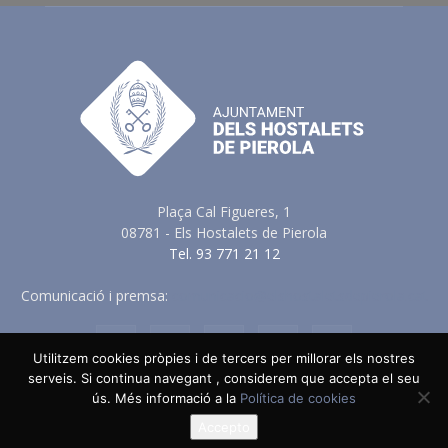
Plaça Cal Figueres, 1
08781 - Els Hostalets de Pierola
Tel. 93 771 21 12
Comunicació i premsa:
comunicacio@elshostaletsdepierola.cat
Utilitzem cookies pròpies i de tercers per millorar els nostres
serveis. Si continua navegant , considerem que accepta el seu
Avis Legal
Política de Privacitat
Política de Cookies
ús. Més informació a la
Política de cookies
Política en vers a les Xarxes Socials
Accepto