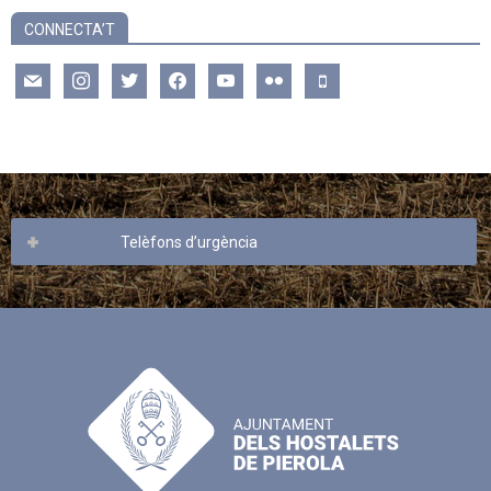
CONNECTA’T
mail
instagram
twitter
facebook
youtube
flickr
mobile
Telèfons d’urgència