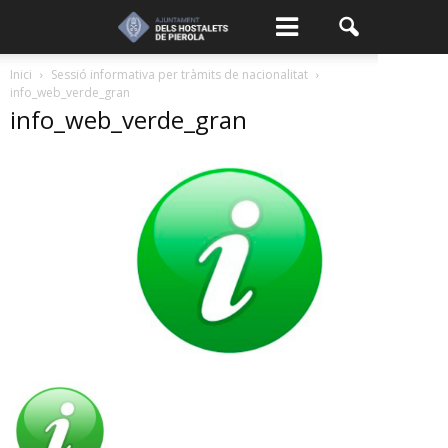
Inici
Sessió informativa per tràmits de nacionalitat
info_web_verde_gran
info_web_verde_gran