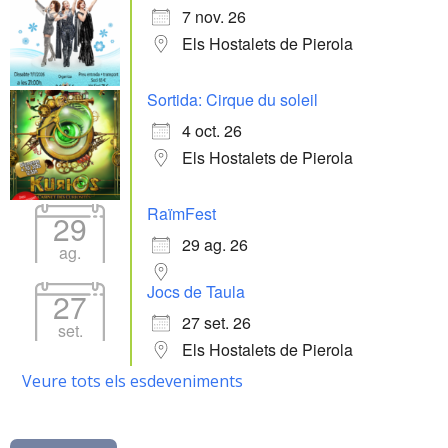
7 nov. 26
Els Hostalets de Pierola
Sortida: Cirque du soleil
4 oct. 26
Els Hostalets de Pierola
RaïmFest
29
29 ag. 26
ag.
Jocs de Taula
27
27 set. 26
set.
Els Hostalets de Pierola
Veure tots els esdeveniments