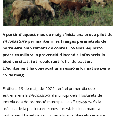
A partir d’aquest mes de maig s’inicia una prova pilot de
silvopastura
per mantenir les franges perimetrals de
Serra Alta amb ramats de cabres i ovelles. Aquesta
pràctica millora la prevenció d’incendis i afavoreix la
biodiversitat, tot revalorant l’ofici de pastor.
L’Ajuntament ha convocat una sessió informativa per al
15 de maig.
El dilluns 19 de maig de 2025 serà el primer dia que
estrenarem la
silvopastura
al municipi dels Hostalets de
Pierola des de promoció municipal. La
silvopastura
és la
pràctica de la pastura en zones forestals d’una manera
mútuament beneficiosa. Els ramats aprofiten els recursos