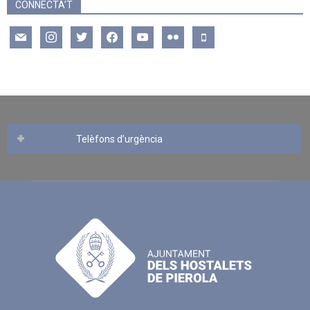
CONNECTA’T
mail
instagram
twitter
facebook
youtube
flickr
mobile
Telèfons d’urgència