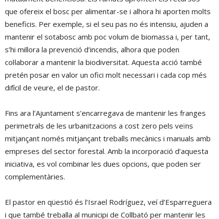
que ofereix el bosc per alimentar-se i alhora hi aporten molts
beneficis. Per exemple, si el seu pas no és intensiu, ajuden a
mantenir el sotabosc amb poc volum de biomassa i, per tant,
s’hi millora la prevenció d’incendis, alhora que poden
col·laborar a mantenir la biodiversitat. Aquesta acció també
pretén posar en valor un ofici molt necessari i cada cop més
difícil de veure, el de pastor.
Fins ara l’Ajuntament s’encarregava de mantenir les franges
perimetrals de les urbanitzacions a cost zero pels veïns
mitjançant només mitjançant treballs mecànics i manuals amb
empreses del sector forestal. Amb la incorporació d’aquesta
iniciativa, es vol combinar les dues opcions, que poden ser
complementàries.
El pastor en qüestió és l’Israel Rodríguez, veí d’Esparreguera
i que també treballa al municipi de Collbató per mantenir les