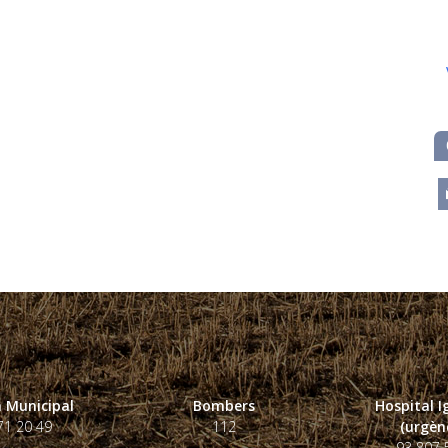
m
 Municipal
Bombers
Hospital 
71 20 49
112
(urgènc
93 807 