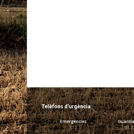
Telèfons d’urgència
Emergències
Guàrdia
112
93 7