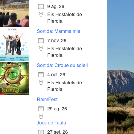
9 ag. 26
Els Hostalets de
Pierola
Sortida: Mamma mia
7 nov. 26
Els Hostalets de
Pierola
Sortida: Cirque du soleil
4 oct. 26
Els Hostalets de
Pierola
RaïmFest
29 ag. 26
Jocs de Taula
27 set. 26