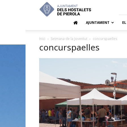
Ajuntamen
dels
Hostalets
de
AJUNTAMENT
EL
Pierola
Inici
Setmana de la Joventut
concurspaelles
concurspaelles