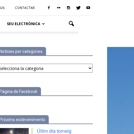
026
CONTACTAR
SEU ELECTRÒNICA
Notícies per categories
tícies
r
tegories
Pàgina de Facebook
Pròxims esdeveniments
Últim dia torneig