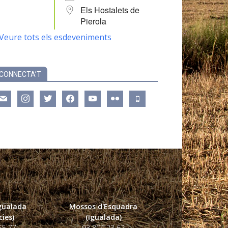
Els Hostalets de
Pierola
Veure tots els esdeveniments
CONNECTA’T
ail
instagram
twitter
facebook
youtube
flickr
mobile
Igualada
Mossos d'Esquadra
ies)
(Igualada)
55 77
93 804 23 62