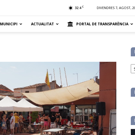
t
C
32.4
DIVENDRES 7, AGOST, 2
 MUNICIPI
ACTUALITAT
PORTAL DE TRANSPARÈNCIA
No
pe
ca