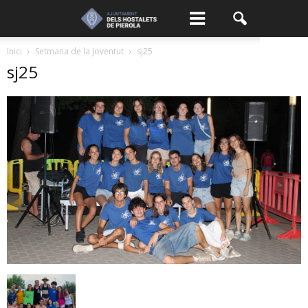
Inici
Setmana de la Joventut
sj25
sj25