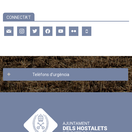
CONNECTA’T
mail
instagram
twitter
facebook
youtube
flickr
mobile
Telèfons d’urgència