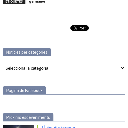
ETIQUETES
germanor
Notícies per categories
Notícies
per
categories
Pàgina de Facebook
Pròxims esdeveniments
Últim dia torneig