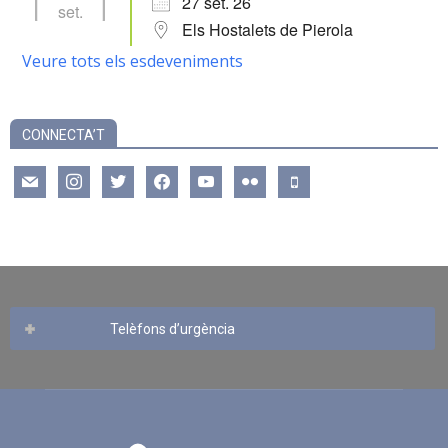
27 set. 26
set.
Els Hostalets de Pierola
Veure tots els esdeveniments
CONNECTA’T
mail
instagram
twitter
facebook
youtube
flickr
mobile
Telèfons d’urgència