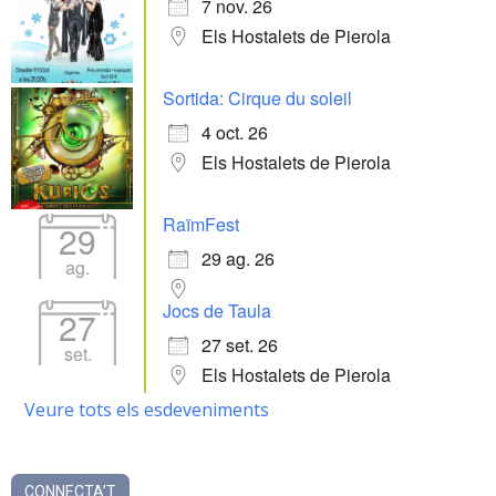
7 nov. 26
Els Hostalets de Pierola
Sortida: Cirque du soleil
4 oct. 26
Els Hostalets de Pierola
RaïmFest
29
29 ag. 26
ag.
Jocs de Taula
27
27 set. 26
set.
Els Hostalets de Pierola
Veure tots els esdeveniments
CONNECTA’T