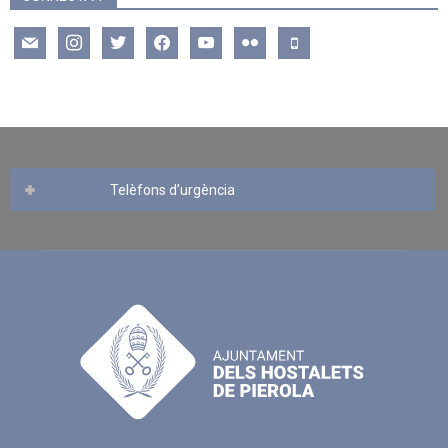
mail
instagram
twitter
facebook
youtube
flickr
mobile
Telèfons d’urgència