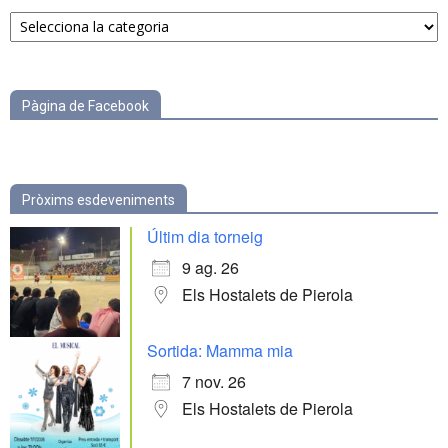
Notícies
per
categories
Pàgina de Facebook
Pròxims esdeveniments
Últim dia torneig
9 ag. 26
Els Hostalets de Pierola
Sortida: Mamma mia
7 nov. 26
Els Hostalets de Pierola