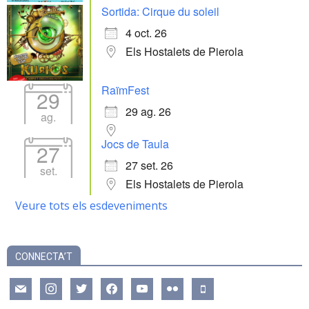
Sortida: Cirque du soleil
4 oct. 26
Els Hostalets de Pierola
RaïmFest
29
29 ag. 26
ag.
Jocs de Taula
27
27 set. 26
set.
Els Hostalets de Pierola
Veure tots els esdeveniments
CONNECTA’T
mail
instagram
twitter
facebook
youtube
flickr
mobile