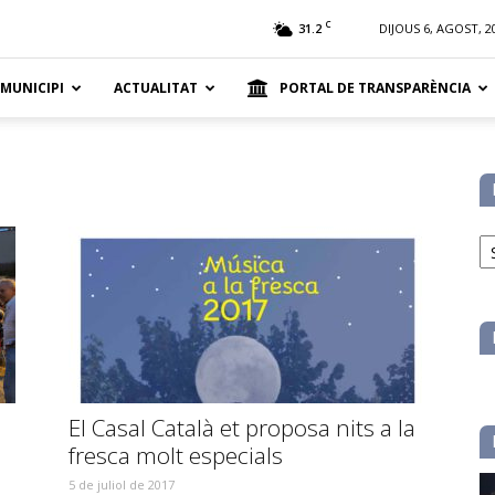
t
C
31.2
DIJOUS 6, AGOST, 2
 MUNICIPI
ACTUALITAT
PORTAL DE TRANSPARÈNCIA
No
pe
ca
El Casal Català et proposa nits a la
fresca molt especials
5 de juliol de 2017