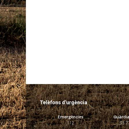
Telèfons d’urgència
Emergències
Guàrdia
112
93 7