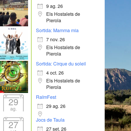
9 ag. 26
Els Hostalets de
Pierola
Sortida: Mamma mia
7 nov. 26
Els Hostalets de
Pierola
Sortida: Cirque du soleil
4 oct. 26
Els Hostalets de
Pierola
RaïmFest
29
29 ag. 26
ag.
Jocs de Taula
27
27 set. 26