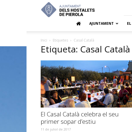
Ajuntamen
dels
Hostalets
de
AJUNTAMENT
EL
Pierola
Inici
Etiquetes
Casal Català
Etiqueta: Casal Català
El Casal Català celebra el seu
primer sopar d’estiu
11 de juliol de 2017