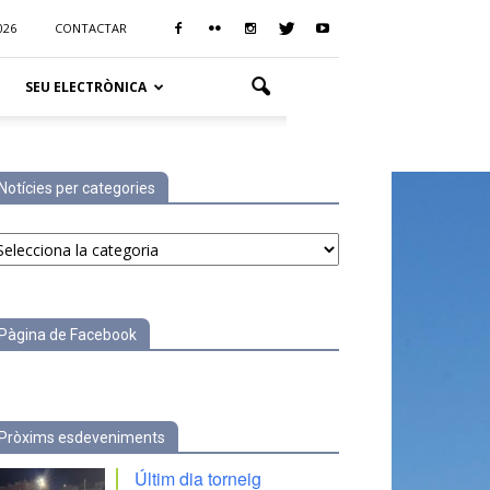
026
CONTACTAR
SEU ELECTRÒNICA
Notícies per categories
tícies
r
tegories
Pàgina de Facebook
Pròxims esdeveniments
Últim dia torneig