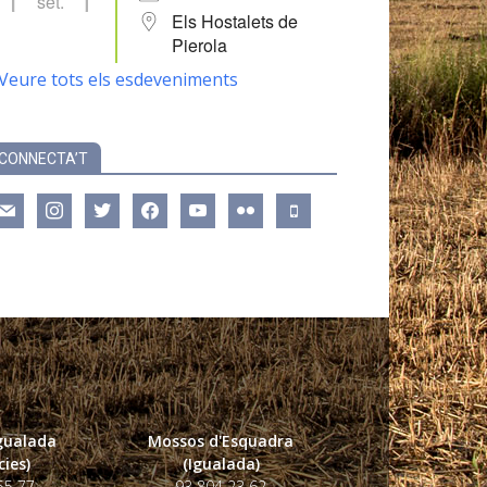
set.
Els Hostalets de
Pierola
Veure tots els esdeveniments
CONNECTA’T
ail
instagram
twitter
facebook
youtube
flickr
mobile
Igualada
Mossos d'Esquadra
ies)
(Igualada)
55 77
93 804 23 62