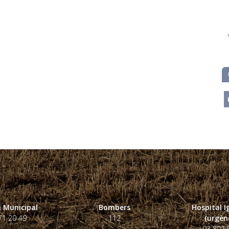
m
 Municipal
Bombers
Hospital 
71 20 49
112
(urgènc
93 807 