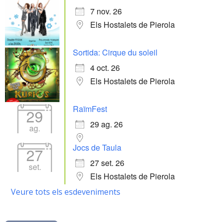
7 nov. 26
Els Hostalets de Pierola
Sortida: Cirque du soleil
4 oct. 26
Els Hostalets de Pierola
RaïmFest
29
29 ag. 26
ag.
Jocs de Taula
27
27 set. 26
set.
Els Hostalets de Pierola
Veure tots els esdeveniments