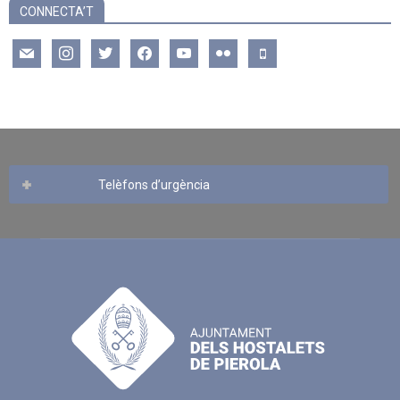
CONNECTA’T
mail
instagram
twitter
facebook
youtube
flickr
mobile
Telèfons d’urgència