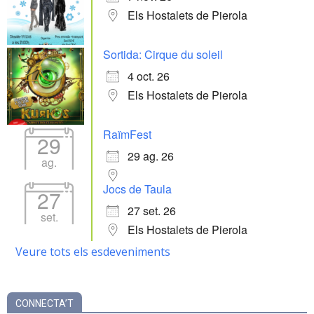
Els Hostalets de Pierola
Sortida: Cirque du soleil
4 oct. 26
Els Hostalets de Pierola
RaïmFest
29
29 ag. 26
ag.
Jocs de Taula
27
27 set. 26
set.
Els Hostalets de Pierola
Veure tots els esdeveniments
CONNECTA’T