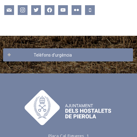
mail
instagram
twitter
facebook
youtube
flickr
mobile
Telèfons d’urgència
Plaça Cal Figueres, 1