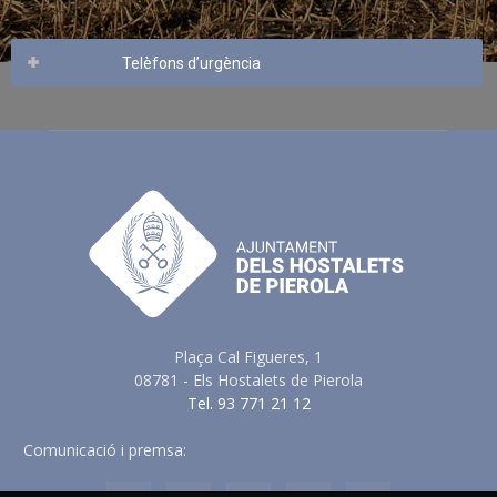
Telèfons d’urgència
Plaça Cal Figueres, 1
08781 - Els Hostalets de Pierola
Tel. 93 771 21 12
Comunicació i premsa:
comunicacio@elshostaletsdepierola.cat