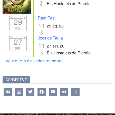
Els Hostalets de Pierola
RaïmFest
29
29 ag. 26
ag.
Jocs de Taula
27
27 set. 26
set.
Els Hostalets de Pierola
Veure tots els esdeveniments
CONNECTA’T
mail
instagram
twitter
facebook
youtube
flickr
mobile