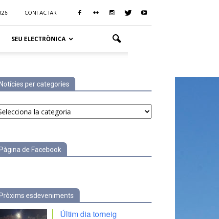
026
CONTACTAR
SEU ELECTRÒNICA
Notícies per categories
tícies
r
tegories
Pàgina de Facebook
Pròxims esdeveniments
Últim dia torneig