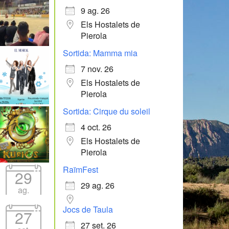
9 ag. 26
Els Hostalets de
Pierola
Sortida: Mamma mia
7 nov. 26
Els Hostalets de
Pierola
Sortida: Cirque du soleil
4 oct. 26
Els Hostalets de
Pierola
RaïmFest
29
29 ag. 26
ag.
Jocs de Taula
27
27 set. 26