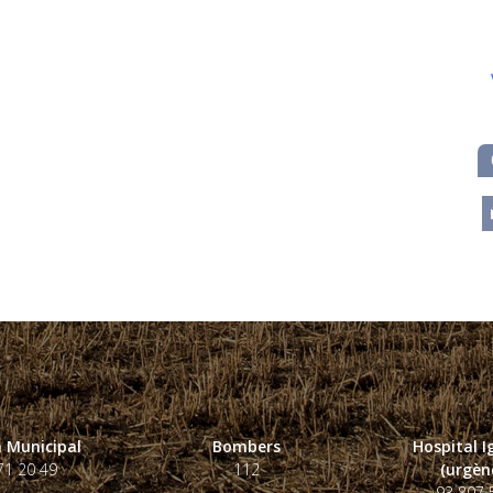
m
 Municipal
Bombers
Hospital 
71 20 49
112
(urgènc
93 807 