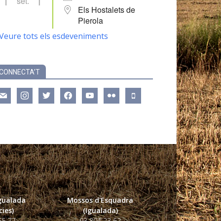
set.
Els Hostalets de
Pierola
Veure tots els esdeveniments
CONNECTA’T
ail
instagram
twitter
facebook
youtube
flickr
mobile
Igualada
Mossos d'Esquadra
ies)
(Igualada)
55 77
93 804 23 62