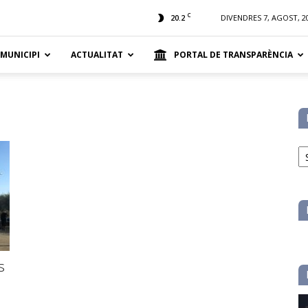
t
C
20.2
DIVENDRES 7, AGOST, 2
 MUNICIPI
ACTUALITAT
PORTAL DE TRANSPARÈNCIA
No
pe
ca
s