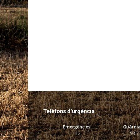
Telèfons d’urgència
Emergències
Guàrdia
112
93 7