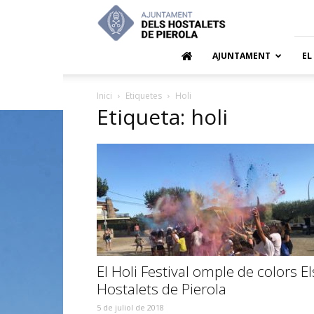
Ajuntamen
dels
Hostalets
de
AJUNTAMENT
EL
Pierola
Inici
Etiquetes
Holi
Etiqueta: holi
El Holi Festival omple de colors El
Hostalets de Pierola
5 de juliol de 2018