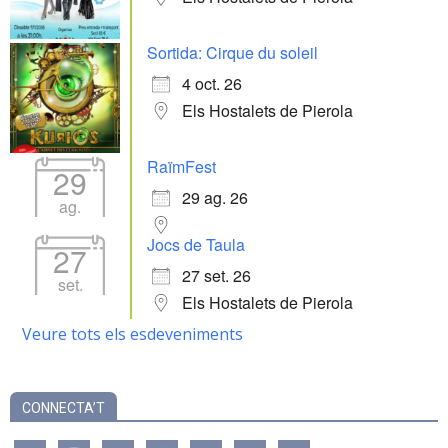
Sortida: Cirque du soleil
4 oct. 26
Els Hostalets de Pierola
RaïmFest
29
29 ag. 26
ag.
Jocs de Taula
27
27 set. 26
set.
Els Hostalets de Pierola
Veure tots els esdeveniments
CONNECTA’T