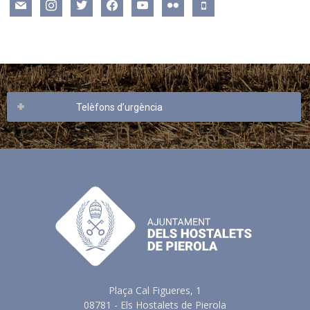
mail
instagram
twitter
facebook
youtube
flickr
mobile
Telèfons d’urgència
Plaça Cal Figueres, 1
08781 - Els Hostalets de Pierola