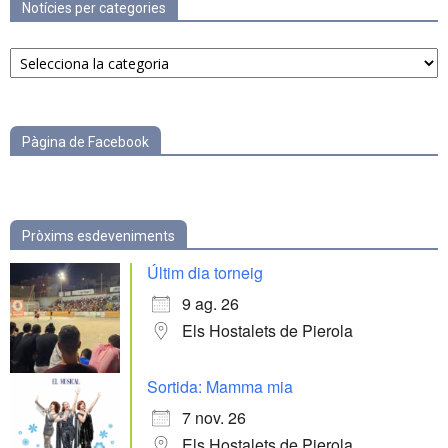
Notícies per categories
Notícies
per
categories
Pàgina de Facebook
Pròxims esdeveniments
Últim dia torneig
9 ag. 26
Els Hostalets de Pierola
Sortida: Mamma mia
7 nov. 26
Els Hostalets de Pierola