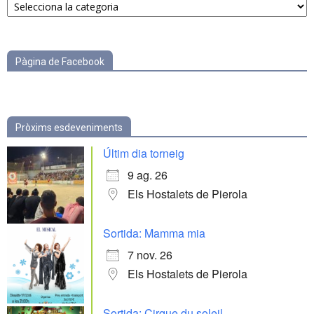
per
categories
Pàgina de Facebook
Pròxims esdeveniments
Últim dia torneig
9 ag. 26
Els Hostalets de Pierola
Sortida: Mamma mia
7 nov. 26
Els Hostalets de Pierola
Sortida: Cirque du soleil