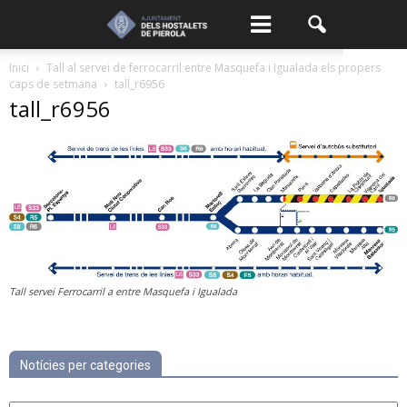
Inici
Tall al servei de ferrocarril entre Masquefa i Igualada els propers
caps de setmana
tall_r6956
tall_r6956
Tall servei Ferrocarril a entre Masquefa i Igualada
Notícies per categories
Notícies