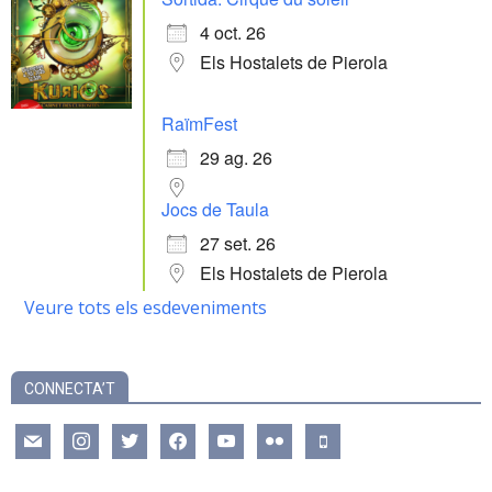
4 oct. 26
Els Hostalets de Pierola
RaïmFest
29 ag. 26
Jocs de Taula
27 set. 26
Els Hostalets de Pierola
Veure tots els esdeveniments
CONNECTA’T
mail
instagram
twitter
facebook
youtube
flickr
mobile