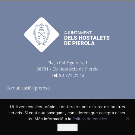
Plaça Cal Figueres, 1
08781 - Els Hostalets de Pierola
Tel. 93 771 21 12
Comunicació i premsa:
comunicacio@elshostaletsdepierola.cat
Utilitzem cookies pròpies i de tercers per millorar els nostres
serveis. Si continua navegant , considerem que accepta el seu
ús. Més informació a la
Política de cookies
Avis Legal
Política de Privacitat
Política de Cookies
Política en vers a les Xarxes Socials
Accepto