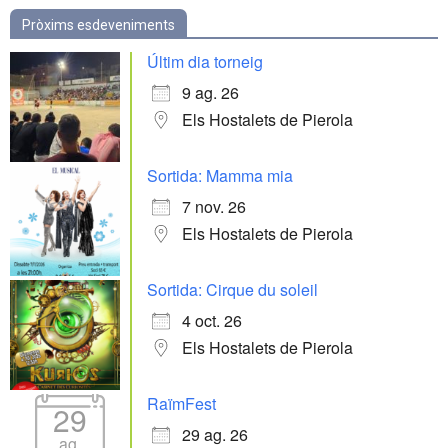
Pròxims esdeveniments
Últim dia torneig
9 ag. 26
Els Hostalets de Pierola
Sortida: Mamma mia
7 nov. 26
Els Hostalets de Pierola
Sortida: Cirque du soleil
4 oct. 26
Els Hostalets de Pierola
RaïmFest
29
29 ag. 26
ag.