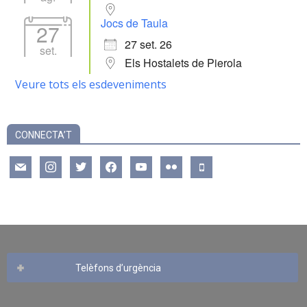
Jocs de Taula
27
27 set. 26
set.
Els Hostalets de Pierola
Veure tots els esdeveniments
CONNECTA’T
mail
instagram
twitter
facebook
youtube
flickr
mobile
Telèfons d’urgència