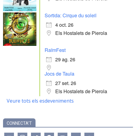
Sortida: Cirque du soleil
4 oct. 26
Els Hostalets de Pierola
RaïmFest
29 ag. 26
Jocs de Taula
27 set. 26
Els Hostalets de Pierola
Veure tots els esdeveniments
CONNECTA’T