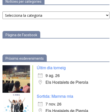
Notícies per categories
Notícies
per
categories
Pàgina de Facebook
Pròxims esdeveniments
Últim dia torneig
9 ag. 26
Els Hostalets de Pierola
Sortida: Mamma mia
7 nov. 26
Els Hostalets de Pierola