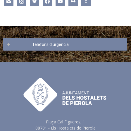
mail
instagram
twitter
facebook
youtube
flickr
mobile
Telèfons d’urgència
Plaça Cal Figueres, 1
08781 - Els Hostalets de Pierola