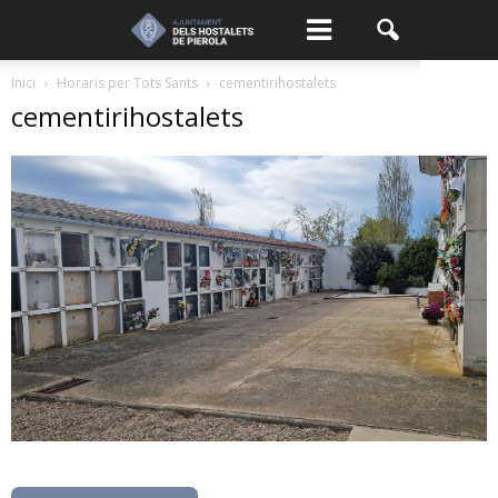
Inici
Horaris per Tots Sants
cementirihostalets
cementirihostalets