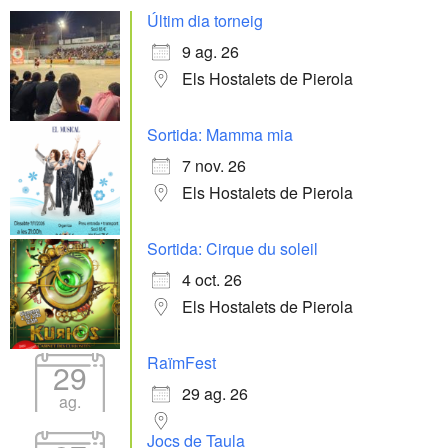
Últim dia torneig
9 ag. 26
Els Hostalets de Pierola
Sortida: Mamma mia
7 nov. 26
Els Hostalets de Pierola
Sortida: Cirque du soleil
4 oct. 26
Els Hostalets de Pierola
RaïmFest
29
29 ag. 26
ag.
Jocs de Taula