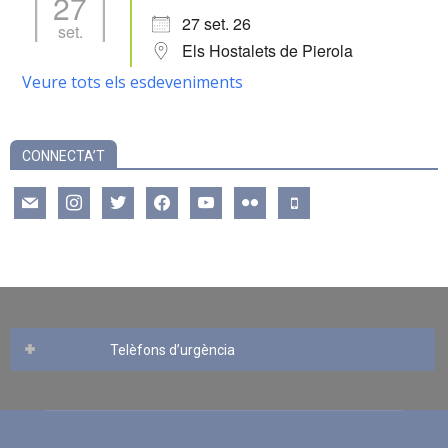
27
27 set. 26
set.
Els Hostalets de Pierola
Veure tots els esdeveniments
CONNECTA’T
mail
instagram
twitter
facebook
youtube
flickr
mobile
Telèfons d’urgència