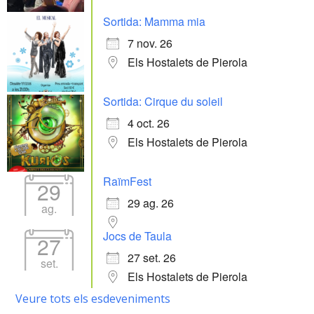
Sortida: Mamma mia
7 nov. 26
Els Hostalets de Pierola
Sortida: Cirque du soleil
4 oct. 26
Els Hostalets de Pierola
RaïmFest
29
29 ag. 26
ag.
Jocs de Taula
27
27 set. 26
set.
Els Hostalets de Pierola
Veure tots els esdeveniments