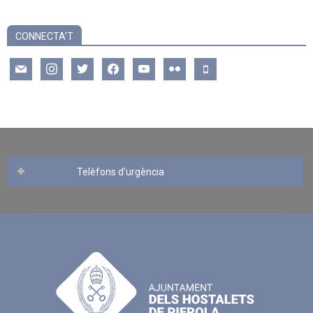
CONNECTA’T
mail
instagram
twitter
facebook
youtube
flickr
mobile
Telèfons d’urgència