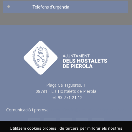
Telèfons d’urgència
Plaça Cal Figueres, 1
08781 - Els Hostalets de Pierola
Tel. 93 771 21 12
Comunicació i premsa:
comunicacio@elshostaletsdepierola.cat
Utilitzem cookies pròpies i de tercers per millorar els nostres