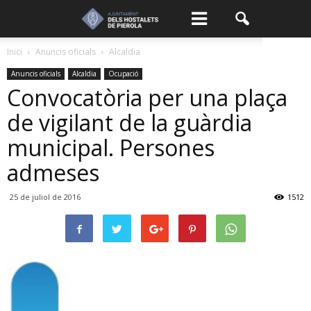
Inici
Anuncis oficials
Alcaldia
Anuncis oficials
Alcaldia
Ocupació
Convocatòria per una plaça
de vigilant de la guàrdia
municipal. Persones
admeses
25 de juliol de 2016
1512