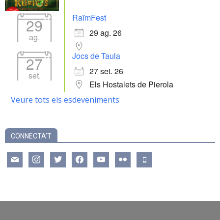
RaïmFest
29
29 ag. 26
ag.
Jocs de Taula
27
27 set. 26
set.
Els Hostalets de Pierola
Veure tots els esdeveniments
CONNECTA’T
mail
instagram
twitter
facebook
youtube
flickr
mobile