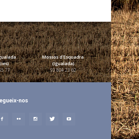
Igualada
Mossos d'Esquadra
ies)
(Igualada)
55 77
93 804 23 62
egueix-nos