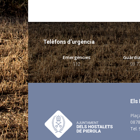
Telèfons d’urgència
Emergències
Guàrdia
112
93 7
Els
Plaç
0878
Tel.