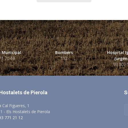
 Municipal
Bombers
Hospital 
71 20 49
112
(urgènc
93 807 
 Hostalets de Pierola
S
a Cal Figueres, 1
1 - Els Hostalets de Pierola
 93 771 21 12