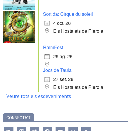
Sortida: Cirque du soleil
4 oct. 26
Els Hostalets de Pierola
RaïmFest
29 ag. 26
Jocs de Taula
27 set. 26
Els Hostalets de Pierola
Veure tots els esdeveniments
CONNECTA’T
mail
instagram
twitter
facebook
youtube
flickr
mobile