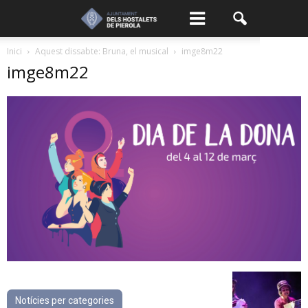
Inici
Aquest dissabte: Bruna, el musical
imge8m22
imge8m22
Notícies per categories