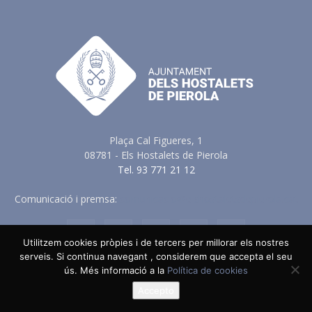
Plaça Cal Figueres, 1
08781 - Els Hostalets de Pierola
Tel. 93 771 21 12
Comunicació i premsa:
comunicacio@elshostaletsdepierola.cat
Utilitzem cookies pròpies i de tercers per millorar els nostres
serveis. Si continua navegant , considerem que accepta el seu
ús. Més informació a la
Política de cookies
Avis Legal
Política de Privacitat
Política de Cookies
Política en vers a les Xarxes Socials
Accepto