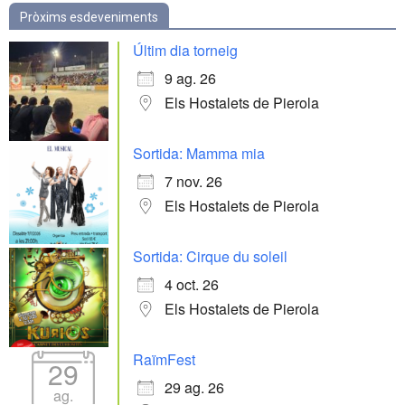
Pròxims esdeveniments
Últim dia torneig
9 ag. 26
Els Hostalets de Pierola
Sortida: Mamma mia
7 nov. 26
Els Hostalets de Pierola
Sortida: Cirque du soleil
4 oct. 26
Els Hostalets de Pierola
RaïmFest
29
29 ag. 26
ag.