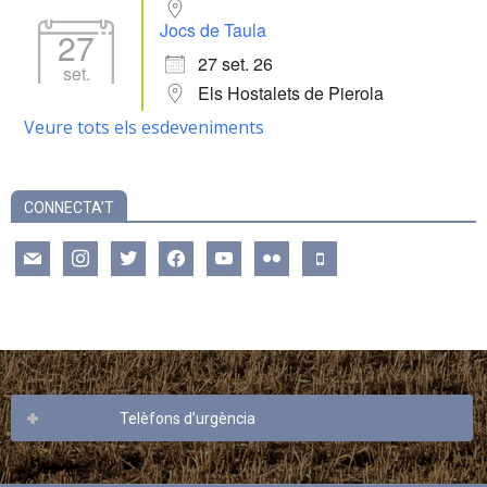
Jocs de Taula
27
27 set. 26
set.
Els Hostalets de Pierola
Veure tots els esdeveniments
CONNECTA’T
mail
instagram
twitter
facebook
youtube
flickr
mobile
Telèfons d’urgència