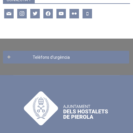
mail
instagram
twitter
facebook
youtube
flickr
mobile
Telèfons d’urgència