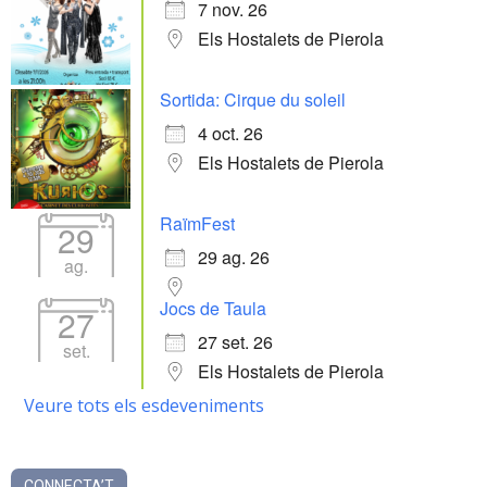
7 nov. 26
Els Hostalets de Pierola
Sortida: Cirque du soleil
4 oct. 26
Els Hostalets de Pierola
RaïmFest
29
29 ag. 26
ag.
Jocs de Taula
27
27 set. 26
set.
Els Hostalets de Pierola
Veure tots els esdeveniments
CONNECTA’T