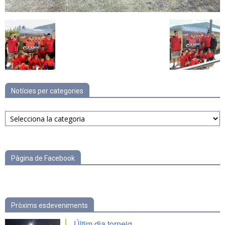
Notícies per categories
Notícies
per
categories
Pàgina de Facebook
Pròxims esdeveniments
Últim dia torneig