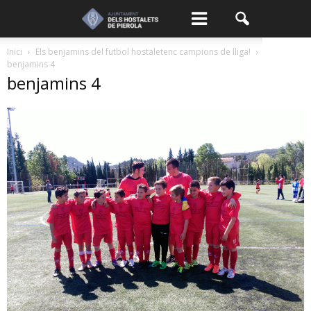
Inici
Els benjamins del futbol hostaletenc campions de lliga!
benjamins 4
benjamins 4