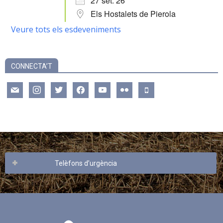
27 set. 26
Els Hostalets de Pierola
Veure tots els esdeveniments
CONNECTA’T
mail
instagram
twitter
facebook
youtube
flickr
mobile
Telèfons d’urgència