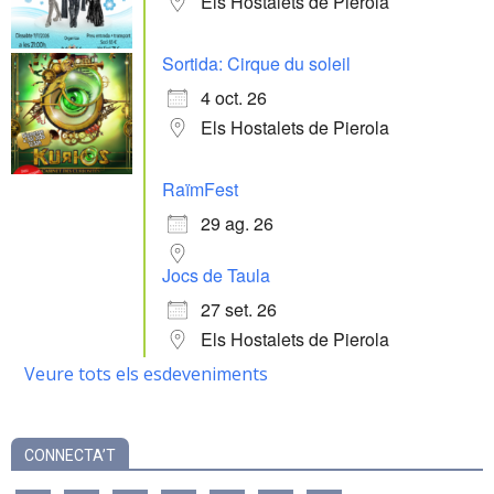
Els Hostalets de Pierola
Sortida: Cirque du soleil
4 oct. 26
Els Hostalets de Pierola
RaïmFest
29 ag. 26
Jocs de Taula
27 set. 26
Els Hostalets de Pierola
Veure tots els esdeveniments
CONNECTA’T