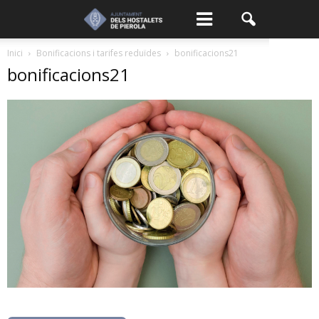
Inici
Bonificacions i tarifes reduïdes
bonificacions21
bonificacions21