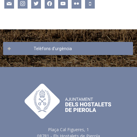
mail
instagram
twitter
facebook
youtube
flickr
mobile
Telèfons d’urgència
Plaça Cal Figueres, 1
08781 - Els Hostalets de Pierola