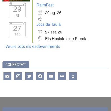
RaïmFest
29
29 ag. 26
ag.
Jocs de Taula
27
27 set. 26
set.
Els Hostalets de Pierola
Veure tots els esdeveniments
CONNECTA’T
mail
instagram
twitter
facebook
youtube
flickr
mobile