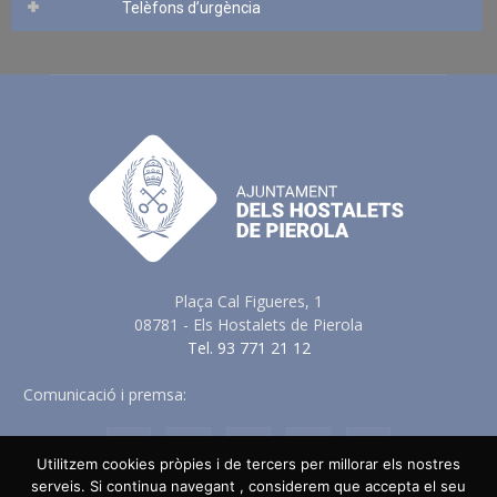
Telèfons d’urgència
Plaça Cal Figueres, 1
08781 - Els Hostalets de Pierola
Tel. 93 771 21 12
Comunicació i premsa:
comunicacio@elshostaletsdepierola.cat
Utilitzem cookies pròpies i de tercers per millorar els nostres
serveis. Si continua navegant , considerem que accepta el seu