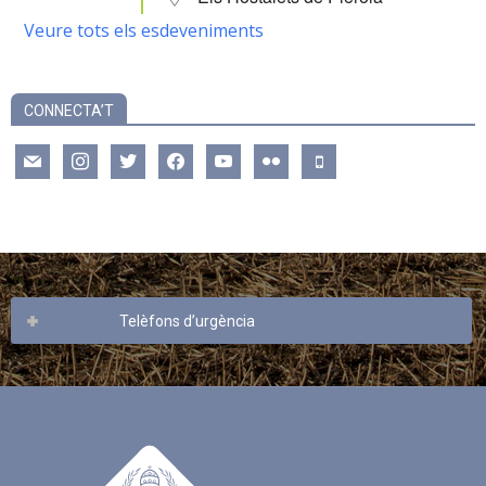
Veure tots els esdeveniments
CONNECTA’T
mail
instagram
twitter
facebook
youtube
flickr
mobile
Telèfons d’urgència