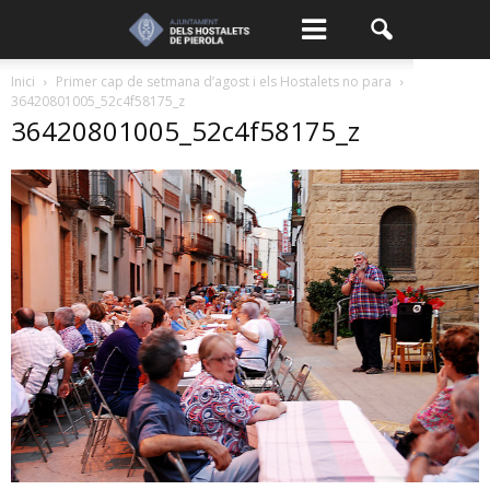
Inici
Primer cap de setmana d’agost i els Hostalets no para
36420801005_52c4f58175_z
36420801005_52c4f58175_z