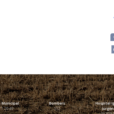
m
 Municipal
Bombers
Hospital 
71 20 49
112
(urgènc
93 807 