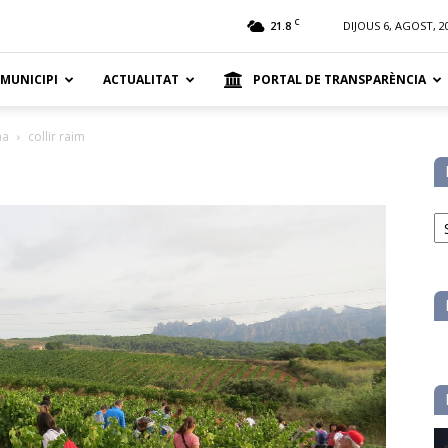
t
C
21.8
DIJOUS 6, AGOST, 2
 MUNICIPI
ACTUALITAT
PORTAL DE TRANSPARÈNCIA
ma
collir raim
No
pe
ca