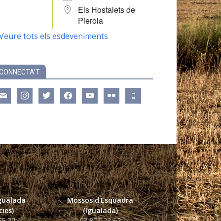
Els Hostalets de
Pierola
Veure tots els esdeveniments
CONNECTA’T
ail
instagram
twitter
facebook
youtube
flickr
mobile
Igualada
Mossos d'Esquadra
ies)
(Igualada)
55 77
93 804 23 62