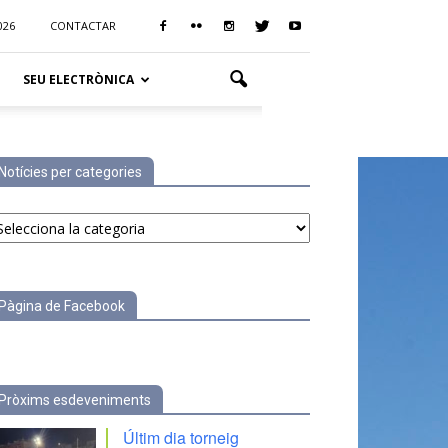
026
CONTACTAR
SEU ELECTRÒNICA
Notícies per categories
tícies
r
tegories
Pàgina de Facebook
Pròxims esdeveniments
Últim dia torneig