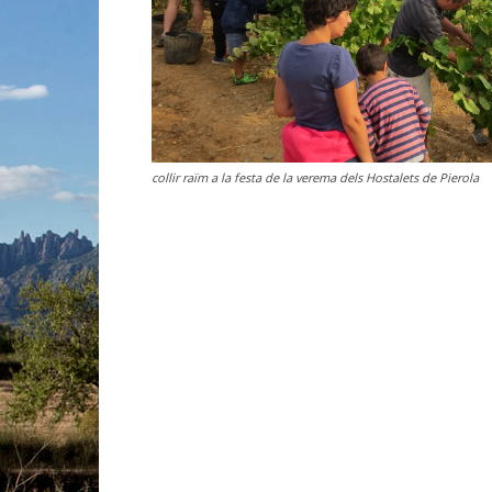
collir raïm a la festa de la verema dels Hostalets de Pierola