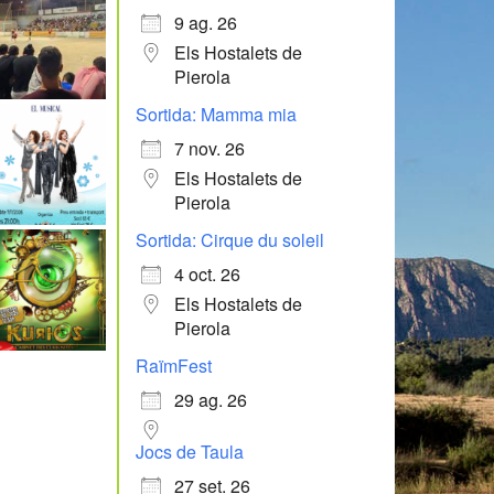
9 ag. 26
Els Hostalets de
Pierola
Sortida: Mamma mia
7 nov. 26
Els Hostalets de
Pierola
Sortida: Cirque du soleil
4 oct. 26
Els Hostalets de
Pierola
RaïmFest
29 ag. 26
Jocs de Taula
27 set. 26