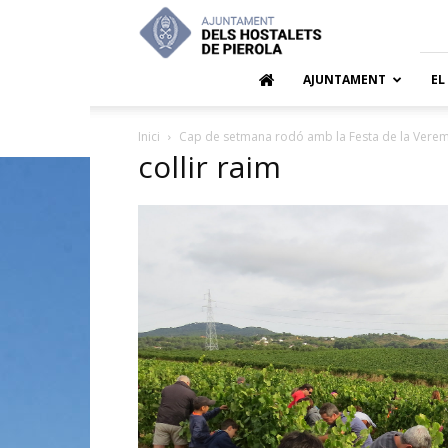
Ajuntamen
dels
Hostalets
de
AJUNTAMENT
EL
Pierola
Inici
Cap de setmana rodó amb la Festa de la Vere
collir raim