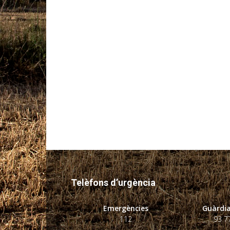
Telèfons d’urgència
Emergències
Guàrdia
112
93 7