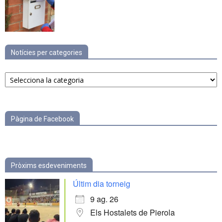
Notícies per categories
Notícies
per
categories
Pàgina de Facebook
Pròxims esdeveniments
Últim dia torneig
9 ag. 26
Els Hostalets de Pierola