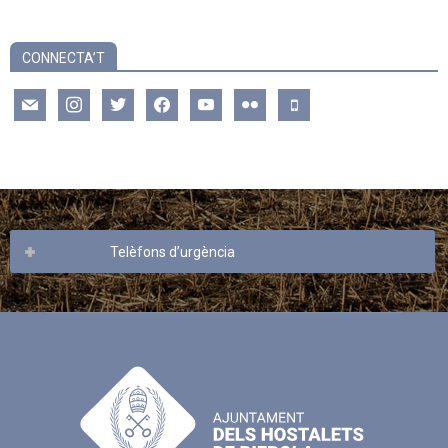
CONNECTA’T
mail
instagram
twitter
facebook
youtube
flickr
mobile
Telèfons d’urgència