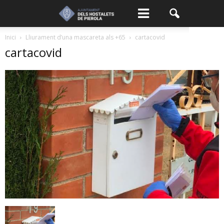
Inici
Lliurament d’una mascareta als +65
cartacovid
cartacovid