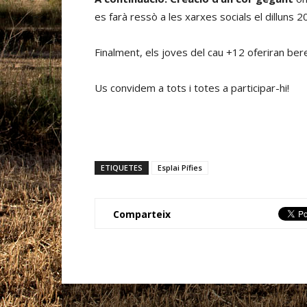
es farà ressò a les xarxes socials el dilluns 
Finalment, els joves del cau +12 oferiran ber
Us convidem a tots i totes a participar-hi!
ETIQUETES
Esplai Pífies
Comparteix