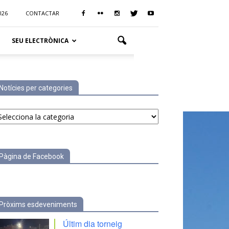
026
CONTACTAR
SEU ELECTRÒNICA
Notícies per categories
tícies
r
tegories
Pàgina de Facebook
Pròxims esdeveniments
Últim dia torneig