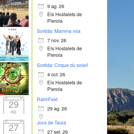
9 ag. 26
Els Hostalets de
Pierola
Sortida: Mamma mia
7 nov. 26
Els Hostalets de
Pierola
Sortida: Cirque du soleil
4 oct. 26
Els Hostalets de
Pierola
RaïmFest
29
29 ag. 26
ag.
Jocs de Taula
27
27 set. 26