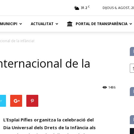
t
C
31.2
DIJOUS 6, AGOST, 2
 MUNICIPI
ACTUALITAT
PORTAL DE TRANSPARÈNCIA
ional de la infància!
nternacional de la
No
pe
ca
1486
er
L’Esplai Pífies organitza la celebració del
Dia Universal dels Drets de la Infància als