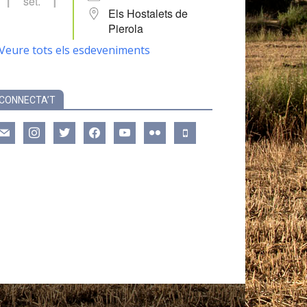
set.
Els Hostalets de
Pierola
Veure tots els esdeveniments
CONNECTA’T
ail
instagram
twitter
facebook
youtube
flickr
mobile