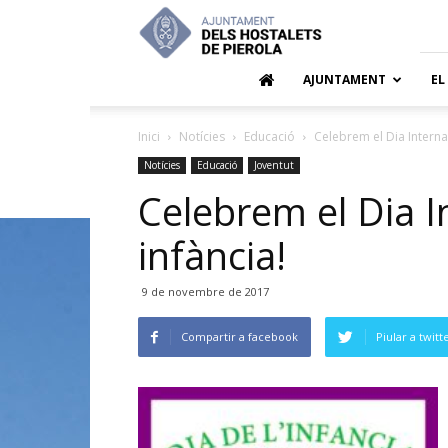
Ajuntamen
dels
Hostalets
de
AJUNTAMENT
EL
Pierola
Inici
Notícies
Educació
Celebrem el Dia Internac
Notícies
Educació
Joventut
Celebrem el Dia I
infància!
9 de novembre de 2017
Compartir a facebook
Piular a twitt