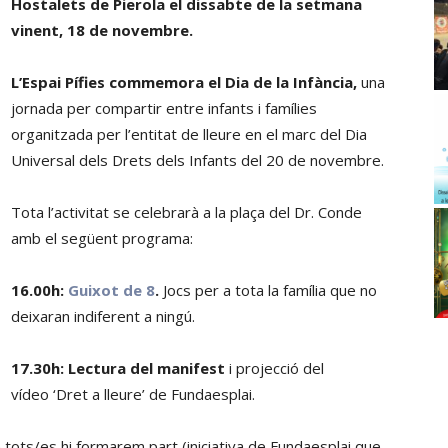
Hostalets de Pierola el dissabte de la setmana
vinent, 18 de novembre.
L’Espai Pífies commemora el Dia de la Infància,
una
jornada per compartir entre infants i famílies
organitzada per l’entitat de lleure en el marc del Dia
Universal dels Drets dels Infants del 20 de novembre.
Tota l’activitat se celebrarà a la plaça del Dr. Conde
amb el següent programa:
16.00h:
Guixot de 8
.
Jocs per a tota la família que no
deixaran indiferent a ningú.
17.30h: Lectura del manifest
i projecció del
vídeo ‘Dret a lleure’ de Fundaesplai.
 tots/es hi formarem part (iniciativa de Fundaesplai que