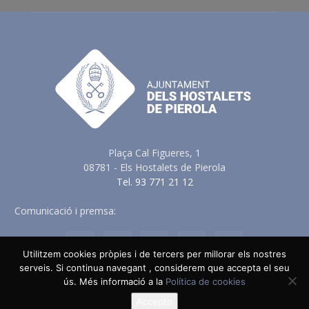
Plaça Cal Figueres, 1
08781 - Els Hostalets de Pierola
Tel. 93 771 21 12
Comunicació i premsa:
comunicacio@elshostaletsdepierola.cat
Utilitzem cookies pròpies i de tercers per millorar els nostres
serveis. Si continua navegant , considerem que accepta el seu
ús. Més informació a la
Política de cookies
Avis Legal
Política de Privacitat
Política de Cookies
Política en vers a les Xarxes Socials
Accepto