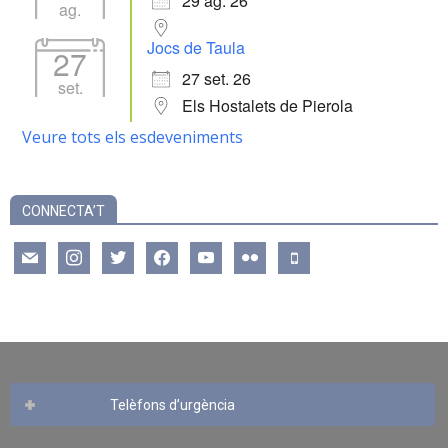
29 ag. 26
ag.
Jocs de Taula
27
27 set. 26
set.
Els Hostalets de Pierola
Veure tots els esdeveniments
CONNECTA’T
mail
instagram
twitter
facebook
youtube
flickr
mobile
Telèfons d’urgència