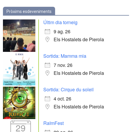
Pròxims esdeveniments
Últim dia torneig
9 ag. 26
Els Hostalets de Pierola
Sortida: Mamma mia
7 nov. 26
Els Hostalets de Pierola
Sortida: Cirque du soleil
4 oct. 26
Els Hostalets de Pierola
RaïmFest
29