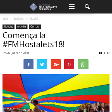
Inici
Notícies
Alcaldia
Notícies
Alcaldia
Cultura
Comença la
#FMHostalets18!
25 de juliol de 2018
1817