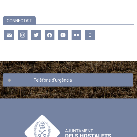
CONNECTA’T
mail
instagram
twitter
facebook
youtube
flickr
mobile
Telèfons d’urgència