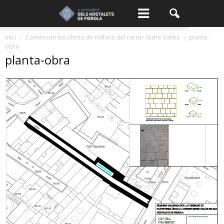
Inici
Comencen les obres de millora del carrer Isidre Vallès
planta-
obra
planta-obra