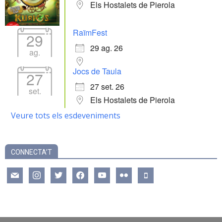
Els Hostalets de Pierola
RaïmFest
29
29 ag. 26
ag.
Jocs de Taula
27
27 set. 26
set.
Els Hostalets de Pierola
Veure tots els esdeveniments
CONNECTA’T
mail
instagram
twitter
facebook
youtube
flickr
mobile