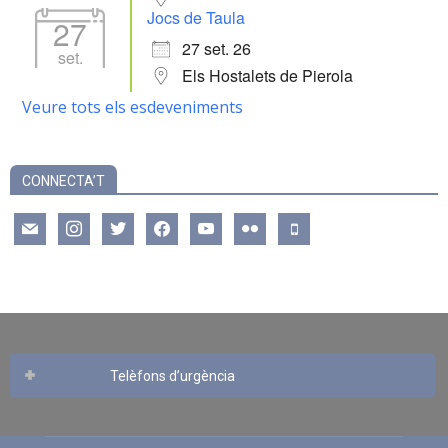
Jocs de Taula
27
27 set. 26
set.
Els Hostalets de Pierola
Veure tots els esdeveniments
CONNECTA’T
mail
instagram
twitter
facebook
youtube
flickr
mobile
Telèfons d’urgència