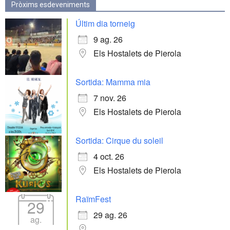
Pròxims esdeveniments
Últim dia torneig
9 ag. 26
Els Hostalets de Pierola
Sortida: Mamma mia
7 nov. 26
Els Hostalets de Pierola
Sortida: Cirque du soleil
4 oct. 26
Els Hostalets de Pierola
RaïmFest
29
29 ag. 26
ag.